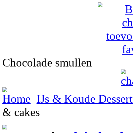
Chocolade smullen
Home
IJs & Koude Dessert
& cakes